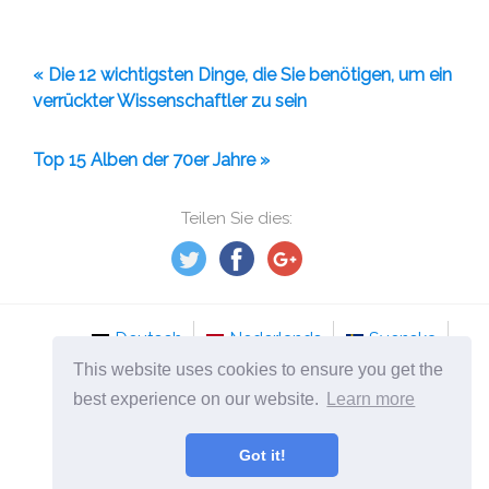
« Die 12 wichtigsten Dinge, die Sie benötigen, um ein
verrückter Wissenschaftler zu sein
Top 15 Alben der 70er Jahre »
Teilen Sie dies:
Deutsch
Nederlands
Svenska
This website uses cookies to ensure you get the
Norsk
Italiano
Français
Dansk
best experience on our website.
Learn more
Español
Česky
Got it!
©
2026
mydailyselfmotivation.com
Beste Top-10 Listen der Welt!