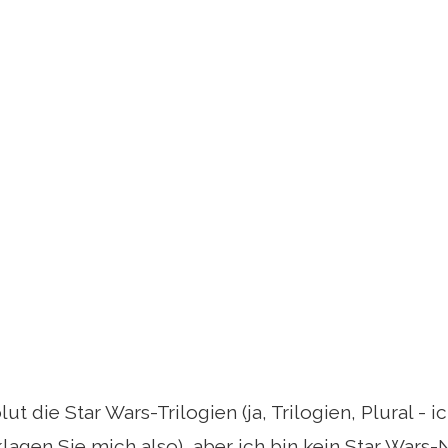
ut die Star Wars-Trilogien (ja, Trilogien, Plural - 
lagen Sie mich also), aber ich bin kein Star Wars-