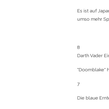
Es ist auf Jap
umso mehr Sp
8
Darth Vader Ei
"Doomblake" h
7
Die blaue Ernt