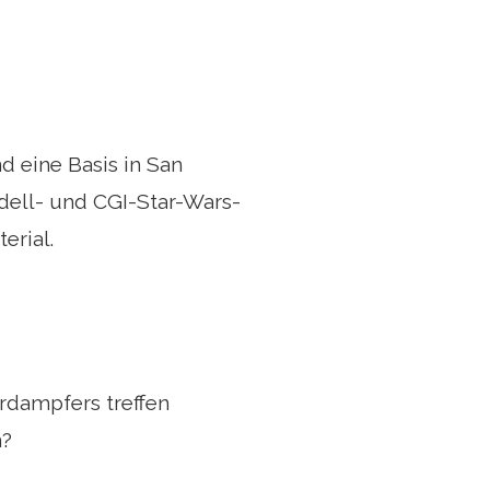
 eine Basis in San
dell- und CGI-Star-Wars-
erial.
erdampfers treffen
n?