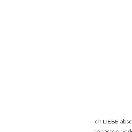
Ich LIEBE absol
genossen, verk