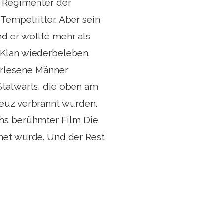
f Regimenter der
empelritter. Aber sein
d er wollte mehr als
-Klan wiederbeleben.
verlesene Männer
Stalwarts, die oben am
euz verbrannt wurden.
ths berühmter Film Die
fnet wurde. Und der Rest