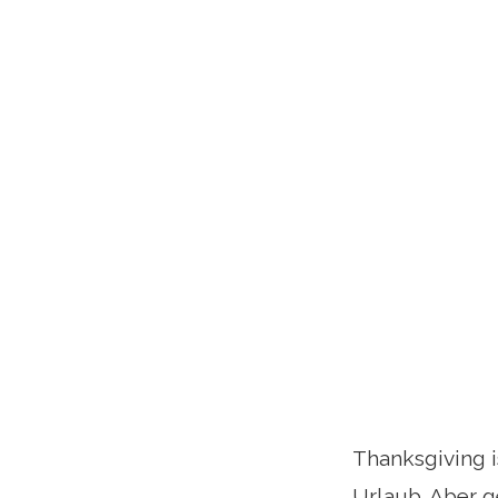
Thanksgiving i
Urlaub. Aber g