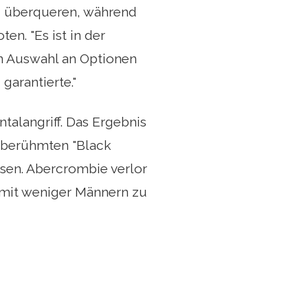
zu überqueren, während
en. "Es ist in der
en Auswahl an Optionen
garantierte."
talangriff. Das Ergebnis
s berühmten "Black
sen. Abercrombie verlor
 mit weniger Männern zu