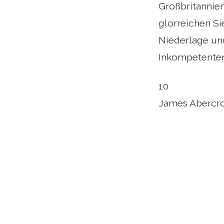
Großbritannien
glorreichen Si
Niederlage un
Inkompetenten
10
James Abercr