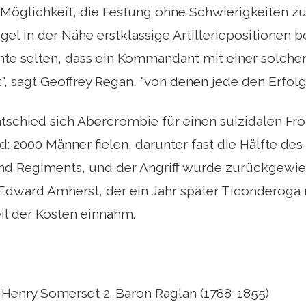
e Möglichkeit, die Festung ohne Schwierigkeiten 
l in der Nähe erstklassige Artilleriepositionen bot
chte selten, dass ein Kommandant mit einer solch
t", sagt Geoffrey Regan, "von denen jede den Erfolg 
tschied sich Abercrombie für einen suizidalen Fron
d: 2000 Männer fielen, darunter fast die Hälfte de
nd Regiments, und der Angriff wurde zurückgewie
 Edward Amherst, der ein Jahr später Ticonderoga
il der Kosten einnahm.
 Henry Somerset 2. Baron Raglan (1788-1855)