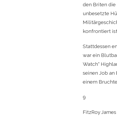
den Briten di
unbesetzte Hüge
Militärgeschi
konfrontiert is
Stattdessen en
war ein Blutba
Watch" Highla
seinen Job an
einem Bruchte
9
FitzRoy James