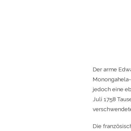
Der arme Edw
Monongahela-K
jedoch eine e
Juli 1758 Taus
verschwendete
Die französisc