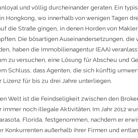
nloyal und völlig durcheinander geraten. Ein typis
n Hongkong, wo innerhalb von wenigen Tagen dre
auf die Straße gingen, in denen Horden von Makl
ften. Die bösartigen Auseinandersetzungen, di
en, haben die Immobilienagentur (EAA) veranlass
um zu versuchen, eine Lösung für Abscheu und Gew
em Schluss, dass Agenten, die sich künftig umwer
 Lizenz für bis zu drei Jahre unterliegen.
hen Welt ist die Feindseligkeit zwischen den Broker
r immer noch illegale Aktivitäten. Im Jahr 2012 
rasota, Florida, festgenommen, nachdem er erwis
er Konkurrenten außerhalb ihrer Firmen und entla