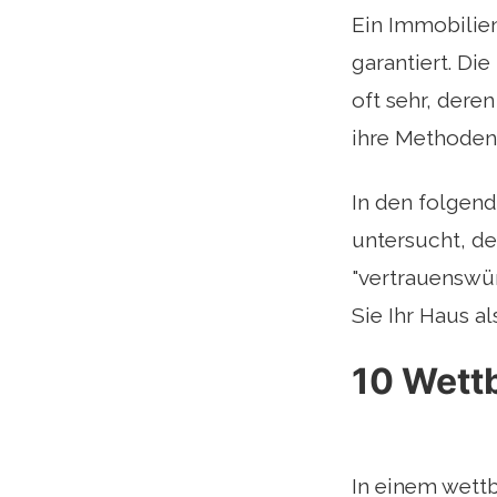
Ein Immobilienm
garantiert. D
oft sehr, dere
ihre Methoden,
In den folgen
untersucht, d
"vertrauenswür
Sie Ihr Haus a
10 Wett
In einem wett