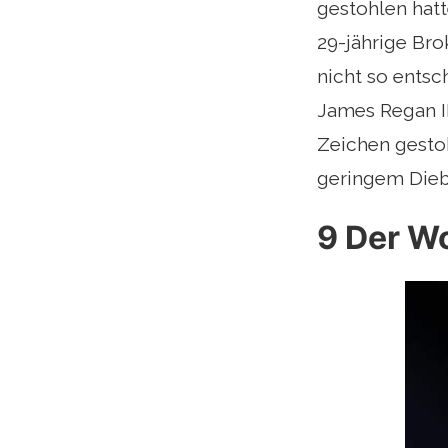
gestohlen hatt
29-jährige Br
nicht so ents
James Regan I
Zeichen gesto
geringem Diebs
9 Der Wo