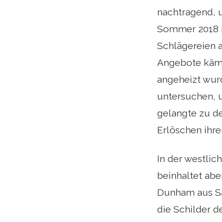
nachtragend, u
Sommer 2018 i
Schlägereien 
Angebote kämp
angeheizt wurd
untersuchen, 
gelangte zu d
Erlöschen ihrer
In der westlic
beinhaltet abe
Dunham aus Sa
die Schilder d